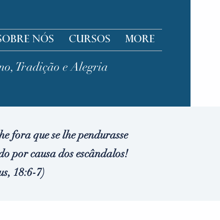
Sobre nós
Cursos
More
no, Tradição e Alegria
e fora que se lhe pendurasse
do por causa dos escândalos!
s, 18:6-7)