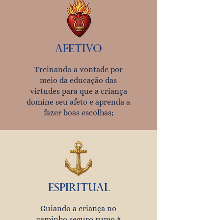
afetivo
Treinando a vontade por
meio da educação das
virtudes para que a criança
domine seu afeto e aprenda a
fazer boas escolhas;
espiritual
Guiando a criança no
caminho seguro rumo à