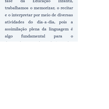
fase da Educação Infantil,
trabalhamos o memorizar, o recitar
e o interpretar por meio de diversas
atividades do dia-a-dia, pois a
assimilação plena da linguagem é
algo fundamental para o
desenvolvimento da inteligência das
crianças. Por meio de um olhar
individualizado, nossas professoras
estão capacitadas para identificar
qualidades e habilidades das
crianças e aprimorá-las. ​​​​
sistema preventivo
de dom bosco